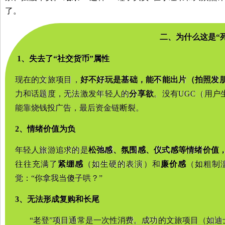
了。
二、
为什么这是
“
1、
失去了
“社交货币”属性
现在的文旅项目，
好不好玩是基础，能不能出片（拍照发
力和话题度，无法激发年轻人的
分享欲
。没有
UGC（用
能靠烧钱投广告，最后资金链断裂。
2、
情绪价值为负
年轻人旅游追求的是
松弛感、氛围感、仪式感等情绪价值
往往充满了
紧绷感
（如生硬的表演）和
廉价感
（如粗制
觉：
“你拿我当傻子哄？”
3、
无法形成复购和长尾
“老登”项目通常是一次性消费。成功的文旅项目（如