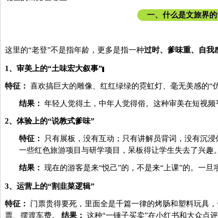
一、
什么是文旅界的
这里的
“老登”不是指年龄，更多是指一种
过时、爹味重、自我
1、
审美上的
“土味宏大叙事”
特征：
喜欢搞巨大的雕像、红红绿绿的霓虹灯、毫无美感的
“
结果：
年轻人觉得土，中年人觉得俗。这种审美在短视频
2、
体验上的
“说教式爹味”
特征：
只有展板，没有互动；只有讲解员背词，没有沉浸
一些红色旅游项目与研学项目，呆板得让学生失去了兴趣
结果：
现在的游客是来
“悦己”的，不是来“上课”的。一
3、
运营上的
“
割韭菜逻辑
”
特征：
门票贵得要死，里面全是千篇一律的烤肠和塑料玩具，
票、摆渡车费。
结果：
这种
“一锤子买卖”在小红书和大众点