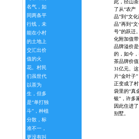
此，径山茶
名气，如
了从“农产
同两条平
品”到“文化
行线，未
品”再到“
号”的跃迁
能在小村
化附加值带
的土地上
品牌溢价是
交汇出价
的，如今，
值的火
茶品牌价值
花。村民
31亿元。这
们虽世代
片“金叶子
正变成了村
以茶为
袋里的“真
生，但多
银”，许多
是“单打独
因此住进了
斗”，种植
别墅。
分散，标
准不一，
更没有叫