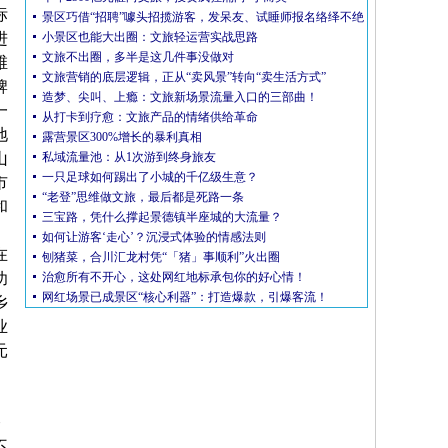
标
景区巧借“招聘”噱头招揽游客，发呆友、试睡师报名络绎不绝
进
小景区也能大出圈：文旅轻运营实战思路
文旅不出圈，多半是这几件事没做对
维
文旅营销的底层逻辑，正从“卖风景”转向“卖生活方式”
牌
造梦、尖叫、上瘾：文旅新场景流量入口的三部曲！
一
从打卡到疗愈：文旅产品的情绪供给革命
地
露营景区300%增长的暴利真相
山
私域流量池：从1次游到终身旅友
一只足球如何踢出了小城的千亿级生意？
市
“老登”思维做文旅，最后都是死路一条
和
三宝路，凭什么撑起景德镇半座城的大流量？
如何让游客‘走心’？沉浸式体验的情感法则
在
刨猪菜，合川汇龙村凭“「猪」事顺利”火出圈
功
治愈所有不开心，这处网红地标承包你的好心情！
网红场景已成景区“核心利器”：打造爆款，引爆客流！
乡
业
元
不