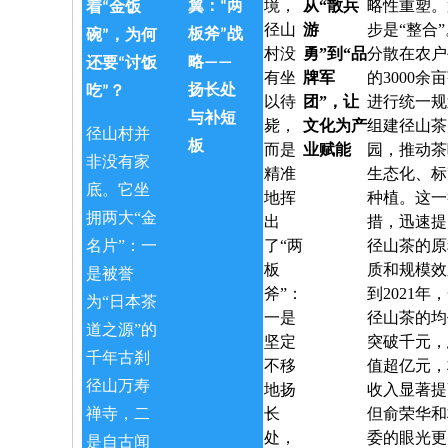
境，
从“散兵
略性重塑。
翼：“两
着“金饭
径山
游
步是“整合
板斧”战
碗”，为何
村没
勇”到“品
分散在农户
略——
还要“讨饭
有坐
牌军
的3000余
扬长处
吃”？
以待
团”，让
进行统一规
与补短
毙，
文化为产
组建径山茶
径山村并
板
而是
业赋能
园，推动茶
非没有家
精准
生态化、标
底。它坐
地挥
种植。这一
拥两大“金
出
措，迅速提
名片”：一
了“两
径山茶的原
板
质和规模效
是被誉
斧”：
到2021年
为“日本茶
一是
径山茶的均
道之源”的
坚定
突破千元，
千年古刹
不移
值超亿元，
径山万寿
地扬
收入显著提
禅寺
，二
长
但俞荣华和
处，
委的眼光更
是自古闻