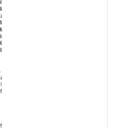
设
核
山
源
施
业
展
索
，
山
引
村
射