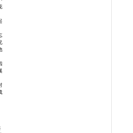
花
起
忘
兄
他
四
溪
村
成
共