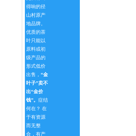
得响的径
山村原产
地品牌。
优质的茶
叶只能以
原料或初
级产品的
形式低价
出售，
“金
叶子”卖不
出“金价
钱”。
症结
何在？ 在
于有资源
而无整
合，有产