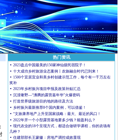
热门资讯
2023盘点中国最美的150家神仙级民宿院子！
十大成功乡村旅游业态案例丨农旅融合时代已到来！
1500个宜居宜业和美乡村创建示范工作，每个有一千万左右
奖补
2023年乡村振兴项目申报及政策补贴汇总
沉浸奢野---“沸腾的露营嘉年华”火爆密码
打造世界级旅游目的地的​路径及方法
乡村振兴最新推荐8个国内案例，可以借鉴！
“文旅康养地产上升至国家战略：最大、最近的风口！
2022年开一个小型露营基地要多少钱？能盈利么？​
现代农业的18个呈现方式，都适合做研学课程，你的农场有
：
几种？
对
住建部部长王蒙徽：房地产调控成效显现