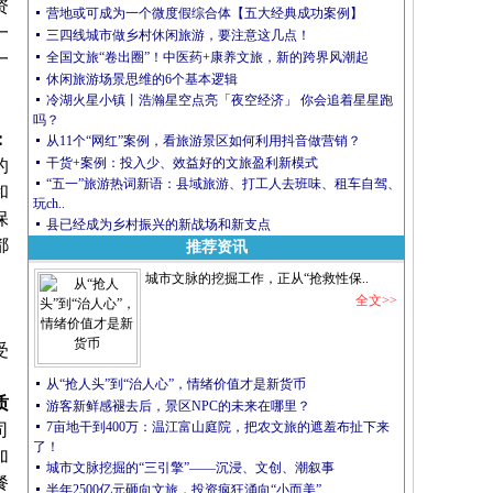
资
营地或可成为一个微度假综合体【五大经典成功案例】
一
三四线城市做乡村休闲旅游，要注意这几点！
一
全国文旅“卷出圈”！中医药+康养文旅，新的跨界风潮起
休闲旅游场景思维的6个基本逻辑
、
冷湖火星小镇丨浩瀚星空点亮「夜空经济」 你会追着星星跑
。
吗？
：
从11个“网红”案例，看旅游景区如何利用抖音做营销？
干货+案例：投入少、效益好的文旅盈利新模式
的
“五一”旅游热词新语：县域旅游、打工人去班味、租车自驾、
和
玩ch..
保
县已经成为乡村振兴的新战场和新支点
都
推荐资讯
城市文脉的挖掘工作，正从“抢救性保..
全文>>
受
从“抢人头”到“治人心”，情绪价值才是新货币
质
游客新鲜感褪去后，景区NPC的未来在哪里？
7亩地干到400万：温江富山庭院，把农文旅的遮羞布扯下来
司
了！
加
城市文脉挖掘的“三引擎”——沉浸、文创、潮叙事
餐
半年2500亿元砸向文旅，投资疯狂涌向“小而美”