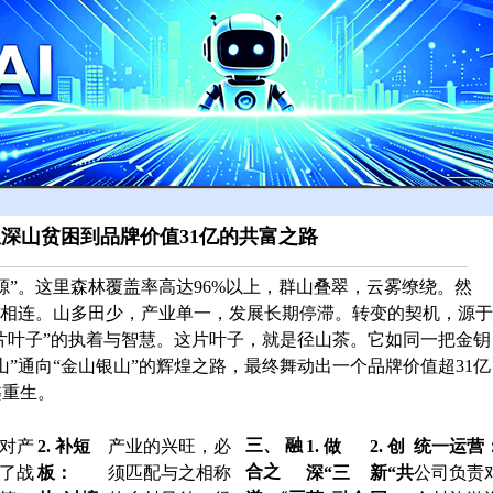
从深山贫困到品牌价值31亿的共富之路
源”。这里森林覆盖率高达96%以上，群山叠翠，云雾缭绕。然
密相连。山多田少，产业单一，发展长期停滞。转变的契机，源于
片叶子”的执着与智慧。这片叶子，就是
径山茶
。它如同一把金钥
”通向“金山银山”的辉煌之路，最终舞动出一个品牌价值超31亿
槃重生。
对产
2. 补短
产业的兴旺，必
1. 做
2. 创
统一运营
三、 融
了战
板：
须匹配与之相称
深“三
新“共
公司负责
合之