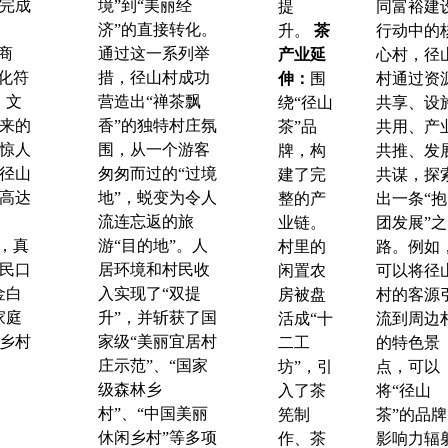
完成
境”到“美丽经
提
同富裕建
济”的直接转化。
升。
茶
行动中的
商
通过这一系列举
产业延
心村，径
文化符
措，径山村成功
伸：
围
村通过资
。文
营造出“禅茶飘
绕“径山
共享、设
来的
香”的独特村庄氛
茶”品
共用、产
惊人
围，从一个游客
牌，构
共推、发
径山
匆匆而过的“过境
建了完
共谋，探
高达
地”，蜕变为令人
整的产
出一条“抱
流连忘返的旅
业链。
团发展”之
”，真
游“目的地”。人
村里的
路。例如
民口
居环境和村民收
闲置农
可以将径
金白
入实现了“双提
房被盘
村的客源
家庭
升”，并斩获了国
活成“十
流到周边
乡村
家级“美丽宜居村
二工
的特色景
庄示范”、“国家
坊”，引
点，可以
级森林乡
入了茶
将“径山
村”、“中国美丽
筅制
茶”的品牌
休闲乡村”等多项
作、茶
影响力辐