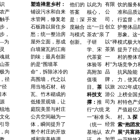
识
塑造禅意乡村：
有限
他们的
以此为
饮的服务
农产
铺设污水和自来
公
答案
核心，
准和品质
触手
水管网，修复老
司，
是：深
开发
行监督，
步，
石板路以留住乡
创立
度融合
出“一日
护整体品
步，
愁；统一整治房
了
与模式
茶农”亲
形象。
这
——为
屋外立面，形成
以“
禅
创新。
子研
模式极大
灵
白墙黛瓦的江南
茶第
学、宋
提升了径
魂就
韵味；最具创新
一
代茶宴
村的整体
山茶
的是“围墙革
村
”为
体验等
场竞争力
极为
命”，拆除冰冷的
品
高附加
抗风险能
，径
高围墙，代之以
牌，
值项
力，使其
“径
用当地石材、砖
以旅
目。
茶
2022年成
日本
瓦、竹木砌成的
游公
科技支
上榜全国
源
低矮景观墙，让
司为
撑：
推
村特色产
锐地
庭院美景与村庄
龙
行“六统
产值超亿
文化
公共空间融为一
头、
一”标准
村。
3. 探
引导
体，瞬间提升了
经营
（统一
索“抱团发
，向
整个村庄的开放
农户
基地认
展”共富路
教，
感和审美格调。
加盟
证、生
一花独放