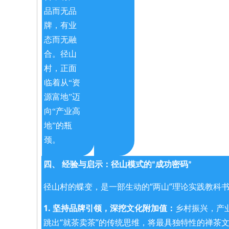
品而无品
牌，有业
态而无融
合。径山
村，正面
临着从“资
源富地”迈
向“产业高
地”的瓶
颈。
四、 经验与启示：径山模式的“成功密码”
径山村的蝶变，是一部生动的“两山”理论实践教科
1. 坚持品牌引领，深挖文化附加值：
乡村振兴，产
跳出“就茶卖茶”的传统思维，将最具独特性的禅茶