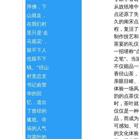
拜佛，下
从故纸堆中
点还原了失
山就走，
久的
南宋点
在我们村
程
，复活了
里只是‘走
制作技艺和
马观花’，
茶宴的礼仪
留不下人
一招堪称“
也留不下
之笔”。当
不仅能品一
钱。”径山
香径山茶，
村党总支
亲眼目睹、
书记俞荣
体验一场风
华的回
韵的点茶仪
忆，道出
时，茶叶就
了曾经的
仅仅是一种
品，而成为
尴尬。寺
可感知、可
庙的人气
的文化体验
与茶叶的