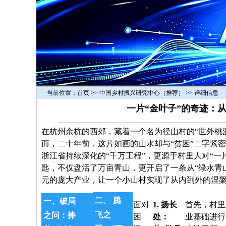
当前位置：
首页
>> 中国乡村振兴研究中心（推荐） >> 详细信息
一片“金叶子”的奇迹：
在杭州余杭的西郊，藏着一个名为径山村的“世外桃
而，二十年前，这片如画的山水却与“贫困”二字紧
浙江省持续深化的“千万工程”，更源于村里人对“一
匙，不仅盘活了万亩青山，更开启了一条从“绿水青山
元的庞大产业，让一个小山村实现了从内到外的涅
二、 腾
一
、
破局
面对
1. 扬长
首先，村里
飞之
之问：捧
困
处：
业基础进行