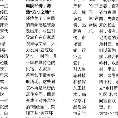
一点
庭院经济，激
的“共
产标
是春，百
传已
活“方寸之地”：
同
志、标
齐放春满
茶流
环境美了，村民
体”运
识包
园。先富
抹茶
的自豪感也被激
营模
装、品
来的径山
宋代
发出来。村里引
式。
牌宣
村，没有
.
这
导农户在自家庭
传、市
记周边的
点睛
院里做文章，大
场营
弟村庄。
游客
力发展“庭院经
销、行
们以茶为
杯清
济”。一时间，几
业监
媒，联合
还能
十家独具特色的
管），
岭村、双
亲手
民宿、农家乐、
引入生
村、平山
雅宋
茶室如雨后春笋
态种植
村、绿景
式
般涌现。这些庭
和精深
四个村，
不再
院不再是私密的
加工技
立“乡村新
饮
居住空间，而是
术，确
社区”和共
一种
变成了对外营业
保茶叶
同富裕联
沉浸
的“增收园”，实
品质的
盟。
作
。自
现了从“美丽环
恒定与
为“3×N”