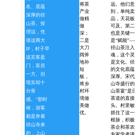
将茶
远。他们意
名、底蕴
产业
到，单纯卖
深厚的径
做精
品，天花板
山茶。按
做
可及。第二
理说，凭
深；
也是关键一
借这两大
二是
是“赋能”
大刀
径山茶注入
IP，村子早
阔斧
魂，这个灵
该宾客盈
地补
是文化。
径
门，富庶
短
的文化底蕴
一方。但
板，
深厚。宋代
现实却十
将乡
山寺盛行的
分骨
村环
山茶宴”是
境做
茶道的直接
感。
“那时
美做
头。村里敏
候，游客
优。
抓住了这一
都是奔着
根脉，积极
径山寺来
茶企和茶农
的，上山
专家学者请