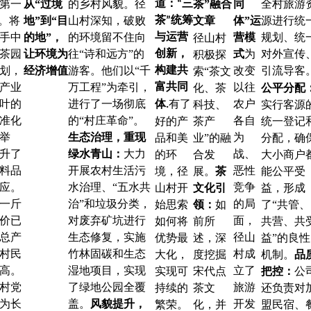
第一
从“过境
的乡村风貌。径
茶”融合
同
全村旅游
道：“三
”。将
地”到“目
山村深知，破败
文章
体”运
源进行统
茶”统筹
手中
的地”，
的环境留不住向
营模
规划、统
与运营
径山村
亩茶园
让环境为
往“诗和远方”的
式
为
对外宣传
创新，
积极探
划，
经济增值
游客。他们以“千
改变
引流导客
构建共
索“茶文
产业
万工程”为牵引，
以往
富共同
化、茶
公平分配
叶的
进行了一场彻底
有了
农户
科技、
实行客源
体.
准化
的“村庄革命”。
各自
好的产
茶产
统一登记
举
生态治理，重现
为
品和美
业”的融
分配，确
升了
绿水青山：
大力
战、
的环
合发
大小商户
料品
开展农村生活污
恶性
境，径
展。
茶
能公平受
应。
水治理、“五水共
竞争
山村开
文化引
益，形成
，一斤
治”和垃圾分类，
的局
始思索
领：
如
了“共管、
价已
对废弃矿坑进行
面，
如何将
前所
共营、共
总产
生态修复，实施
径山
优势最
述，深
益”的良性
村民
竹林固碳和生态
村成
大化，
度挖掘
机制。
品
高。
湿地项目，实现
立了
实现可
宋代点
把控：
公
村党
了绿地公园全覆
旅游
持续的
茶文
还负责对
为长
盖。
风貌提升，
开发
繁荣。
化，并
盟民宿、